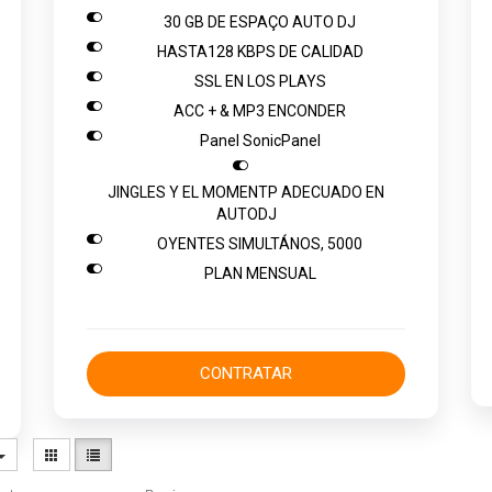

30 GB DE ESPAÇO AUTO DJ

HASTA128 KBPS DE CALIDAD

SSL EN LOS PLAYS

ACC + & MP3 ENCONDER

Panel SonicPanel

JINGLES Y EL MOMENTP ADECUADO EN
AUTODJ

OYENTES SIMULTÁNOS, 5000

PLAN MENSUAL
CONTRATAR