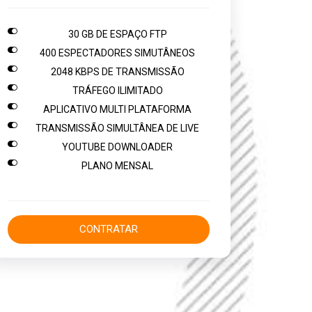

30 GB DE ESPAÇO FTP

400 ESPECTADORES SIMUTÂNEOS

2048 KBPS DE TRANSMISSÃO

TRÁFEGO ILIMITADO

APLICATIVO MULTI PLATAFORMA

TRANSMISSÃO SIMULTÂNEA DE LIVE

YOUTUBE DOWNLOADER

PLANO MENSAL
CONTRATAR