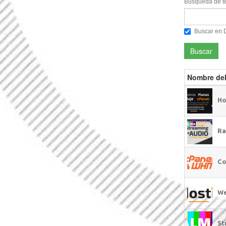
Búsqueda de te
Buscar en 
Buscar
Nombre del
Ho
Ra
Co
We
St