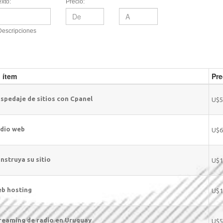
xto:
Precio:
Descripciones
 ítem
Pre
spedaje de sitios con Cpanel
U$5
dio web
U$6
nstruya su sitio
U$1
b hosting
U$1
reaming de radio en Uruguay
U$5