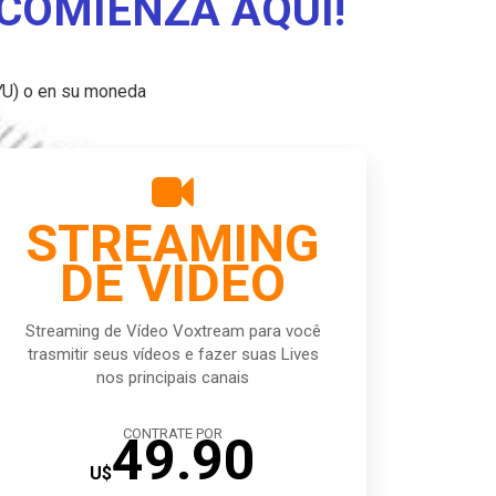
 COMIENZA AQUÍ!
YU) o en su moneda

STREAMING
DE VIDEO
Streaming de Vídeo Voxtream para você
trasmitir seus vídeos e fazer suas Lives
nos principais canais
CONTRATE POR
49.90
U$