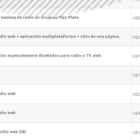
reaming de radio en Uruguay Plan Plata
U$5
dio web + aplicación multiplataforma + sitio de una página.
U$2
tios especialmente diseñados para radio y TV. web
U$1
U$1
dio web
U$2
dio web
U$4
sdio web 200
U$1