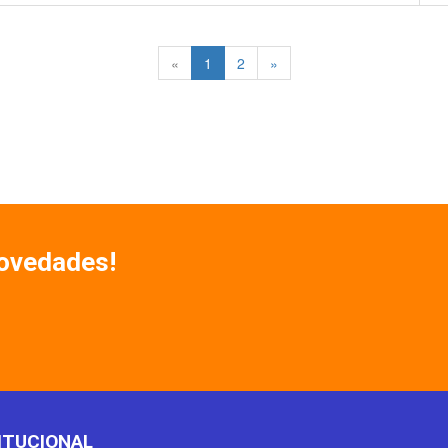
«
1
2
»
Novedades!
ITUCIONAL