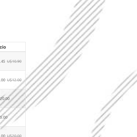
cio
.45
U$10.90
.00
U$12.00
20.00
5.00
.00
U$20.00