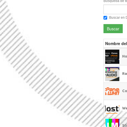
Búsqueda de te
Buscar en 
Buscar
Nombre del
Ho
Ra
Co
We
St