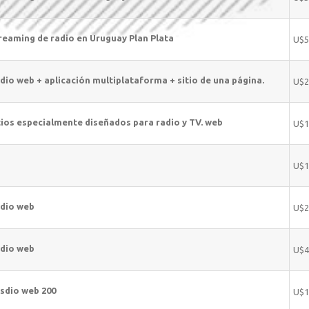
reaming de radio en Uruguay Plan Plata
U$5
dio web + aplicación multiplataforma + sitio de una página.
U$2
tios especialmente diseñados para radio y TV. web
U$1
U$1
dio web
U$2
dio web
U$4
sdio web 200
U$1