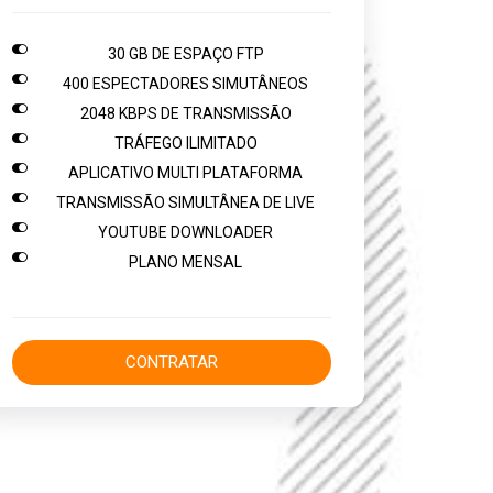

30 GB DE ESPAÇO FTP

400 ESPECTADORES SIMUTÂNEOS

2048 KBPS DE TRANSMISSÃO

TRÁFEGO ILIMITADO

APLICATIVO MULTI PLATAFORMA

TRANSMISSÃO SIMULTÂNEA DE LIVE

YOUTUBE DOWNLOADER

PLANO MENSAL
CONTRATAR