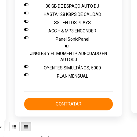

30 GB DE ESPAÇO AUTO DJ

HASTA128 KBPS DE CALIDAD

SSL EN LOS PLAYS

ACC + & MP3 ENCONDER

Panel SonicPanel

JINGLES Y EL MOMENTP ADECUADO EN
AUTODJ

OYENTES SIMULTÁNOS, 5000

PLAN MENSUAL
CONTRATAR