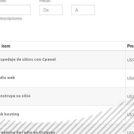
xto:
Precio:
Descripciones
 ítem
Pre
spedaje de sitios con Cpanel
U$5
dio web
U$6
nstruya su sitio
U$1
b hosting
U$1
reaming de radio en Uruguay
U$5