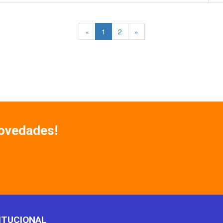
«
1
2
»
Novedades!
ITUCIONAL