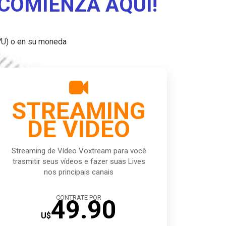
 COMIENZA AQUÍ!
YU) o en su moneda

STREAMING
DE VIDEO
Streaming de Vídeo Voxtream para você
trasmitir seus vídeos e fazer suas Lives
nos principais canais
CONTRATE POR
49.90
U$