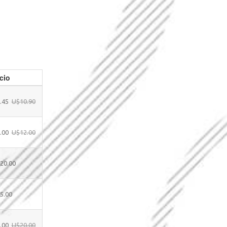
cio
.45
U$10.90
.00
U$12.00
20.00
5.00
.00
U$20.00