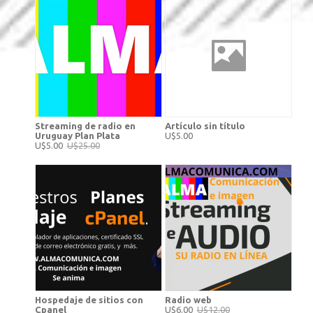
Streaming de radio en
Artículo sin título
Uruguay Plan Plata
U$5.00
U$5.00
U$25.00
Hospedaje de sitios con
Radio web
Cpanel
U$6.00
U$12.00