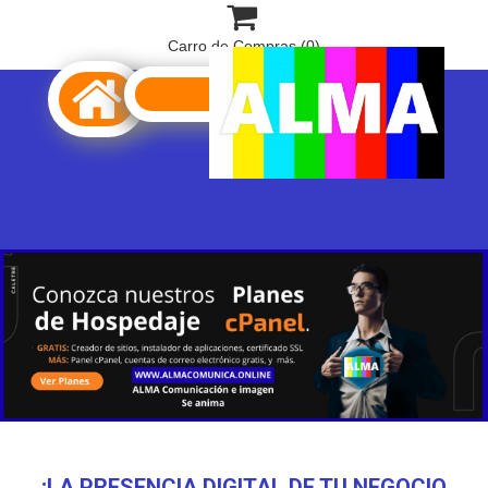

Carro de Compras
(0)

¡LA PRESENCIA DIGITAL DE TU NEGOCIO