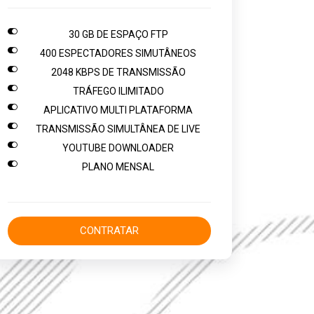

30 GB DE ESPAÇO FTP

400 ESPECTADORES SIMUTÂNEOS

2048 KBPS DE TRANSMISSÃO

TRÁFEGO ILIMITADO

APLICATIVO MULTI PLATAFORMA

TRANSMISSÃO SIMULTÂNEA DE LIVE

YOUTUBE DOWNLOADER

PLANO MENSAL
CONTRATAR