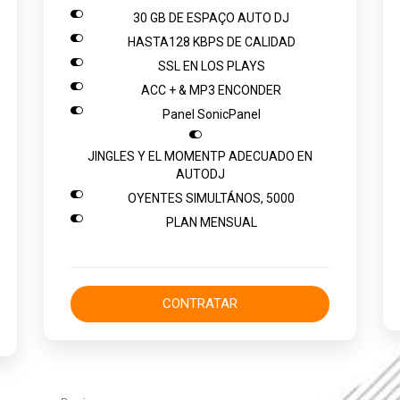

30 GB DE ESPAÇO AUTO DJ

HASTA128 KBPS DE CALIDAD

SSL EN LOS PLAYS

ACC + & MP3 ENCONDER

Panel SonicPanel

JINGLES Y EL MOMENTP ADECUADO EN
AUTODJ

OYENTES SIMULTÁNOS, 5000

PLAN MENSUAL
CONTRATAR