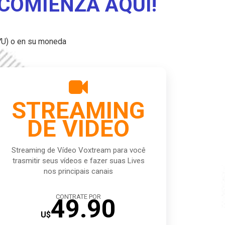
 COMIENZA AQUÍ!
YU) o en su moneda

STREAMING
DE VIDEO
Streaming de Vídeo Voxtream para você
trasmitir seus vídeos e fazer suas Lives
nos principais canais
CONTRATE POR
49.90
U$