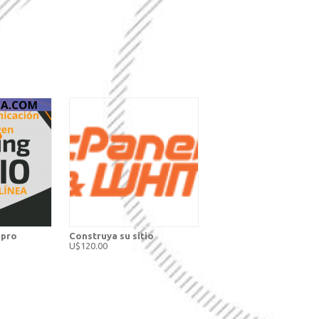
 pro
Construya su sitio
U$120.00