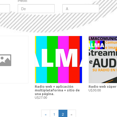
Precio:
Radio web + aplicación
Radio web súper
multiplataforma + sitio de
U$30.00
una página.
U$27.00
«
1
2
»