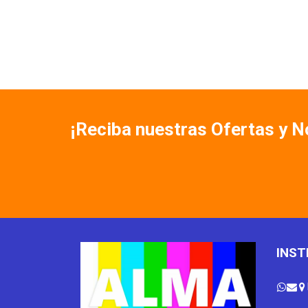
¡Reciba nuestras Ofertas y 
INST


