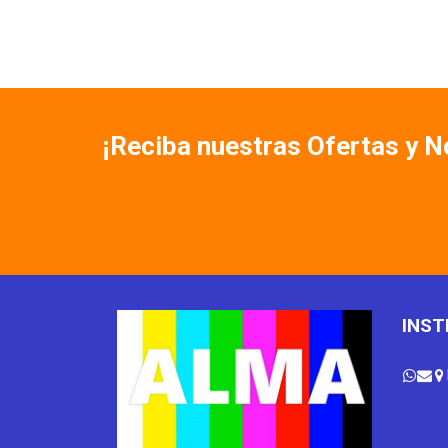
¡Reciba nuestras Ofertas y 
INST


