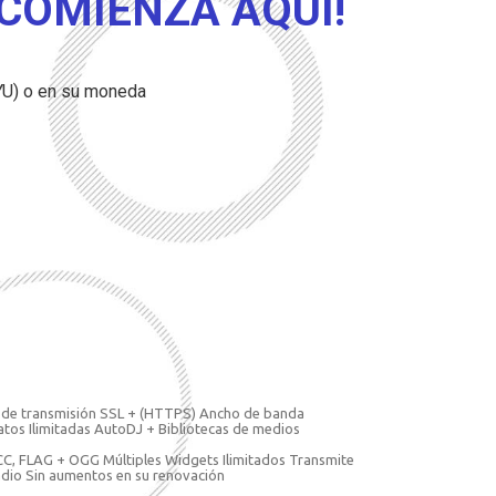
 COMIENZA AQUÍ!
YU) o en su moneda
 de transmisión SSL + (HTTPS) Ancho de banda
tos Ilimitadas AutoDJ + Bibliotecas de medios
C, FLAG + OGG Múltiples Widgets Ilimitados Transmite
adio Sin aumentos en su renovación