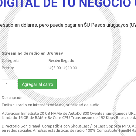
DIGITAL DE TU NEGOCIO
presado en dólares, pero puede pagar en $U Pesos uruguayos (U
Streaming de radio en Uruguay
Categoría:
Recién llegado
Precio:
U$5.00
U$20.00
Agregar al carro
Descripción
Emita su radio en internet con la mejor calidad de audio.
Activación Inmediata 20 GB NVMe de AutoDJ 800 Oyentes simultáneos URL
Ilimitado 16 GB de RAM + 8v Core CPU Transmisión de 192 Kbps Bases de da
Directorio SonicPanel Compatible con ShoutCast / IceCast Soporte MP3, AC
en redes sociales Amplias estadísticas de radio 100% Compatible TuneIN R