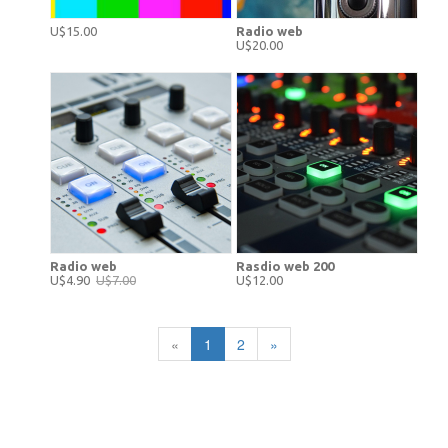
U$15.00
Radio web
U$20.00
Radio web
Rasdio web 200
U$4.90
U$7.00
U$12.00
«
1
2
»