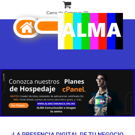

Carro de Compras
(0)

¡LA PRESENCIA DIGITAL DE TU NEGOCIO